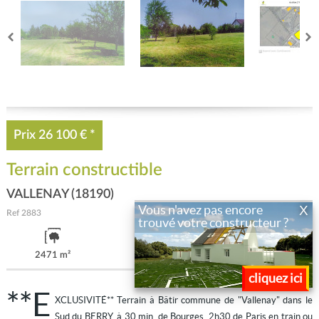
Prix
26 100 €
*
Terrain constructible
VALLENAY (18190)
X
Vous n'avez pas encore
Ref
2883
trouvé votre constructeur ?
2471 m²
cliquez ici
**E
XCLUSIVITÉ** Terrain à Bâtir commune de "Vallenay" dans le
Sud du BERRY, à 30 min. de Bourges, 2h30 de Paris en train ou