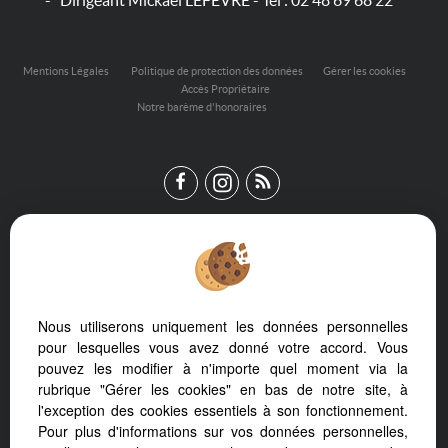
- Dirigeant Mickaël LEFEVRE - Tél :
02 48 69 68 22
Mentions Légales
Politique de protection des données
Gérer les cookies
Accès Propriétaire
Notre barème d'honoraires
Nous utiliserons uniquement les données personnelles
Afin de vous offrir un confort de lecture permanent, depuis votre
pour lesquelles vous avez donné votre accord. Vous
PC, votre tablette ou votre smartphone, notre site s’adapte
pouvez les modifier à n'importe quel moment via la
automatiquement aux différents types d'écrans
rubrique "Gérer les cookies" en bas de notre site, à
l'exception des cookies essentiels à son fonctionnement.
Pour plus d'informations sur vos données personnelles,