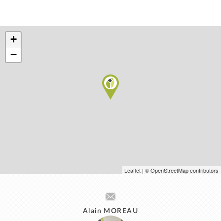
+
−
Leaflet
| © OpenStreetMap contributors
Alain MOREAU