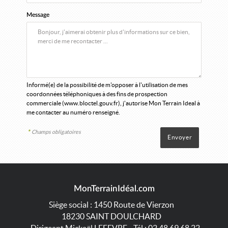
Message
Informé(e) de la possibilité de m'opposer à l'utilisation de mes
coordonnées téléphoniques à des fins de prospection
commerciale (
www.bloctel.gouv.fr
), j'autorise Mon Terrain Ideal à
me contacter au numéro renseigné.
*
Champs obligatoires
MonTerrainIdéal.com
Siège social : 1450 Route de Vierzon
18230
SAINT DOULCHARD