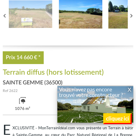
Prix
14 660 €
*
Terrain diffus (hors lotissement)
SAINTE GEMME (36500)
X
Vous n'avez pas encore
Ref
2622
trouvé votre constructeur ?
1076 m²
cliquez ici
E
XCLUSIVITÉ - MonTerrainIdéal.com vous présente un Terrain à bâtir
à Sainte-Gemme, au cœur du Parc Naturel Régional de La Brenne,