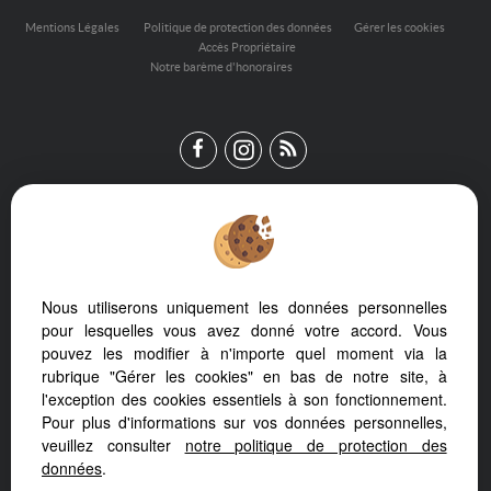
Mentions Légales
Politique de protection des données
Gérer les cookies
Accès Propriétaire
Notre barème d'honoraires
Nous utiliserons uniquement les données personnelles
Afin de vous offrir un confort de lecture permanent, depuis votre
pour lesquelles vous avez donné votre accord. Vous
PC, votre tablette ou votre smartphone, notre site s’adapte
pouvez les modifier à n'importe quel moment via la
automatiquement aux différents types d'écrans
rubrique "Gérer les cookies" en bas de notre site, à
l'exception des cookies essentiels à son fonctionnement.
Pour plus d'informations sur vos données personnelles,
veuillez consulter
notre politique de protection des
données
.
Logiciel transaction
Site internet immobilier