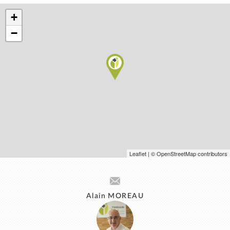
+
−
Leaflet
| © OpenStreetMap contributors
Alain MOREAU