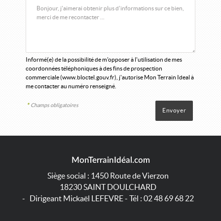
Informé(e) de la possibilité de m'opposer à l'utilisation de mes
coordonnées téléphoniques à des fins de prospection
commerciale (
www.bloctel.gouv.fr
), j'autorise Mon Terrain Ideal à
me contacter au numéro renseigné.
*
Champs obligatoires
MonTerrainIdéal.com
Siège social : 1450 Route de Vierzon
18230
SAINT DOULCHARD
- Dirigeant Mickaël LEFEVRE - Tél :
02 48 69 68 22