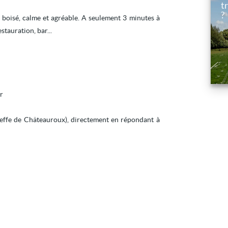
t
?
 boisé, calme et agréable. A seulement 3 minutes à
tauration, bar...
fr
effe de Châteauroux), directement en répondant à