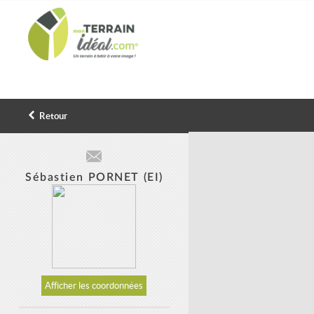
Retour
Sébastien PORNET (EI)
Afficher les coordonnées