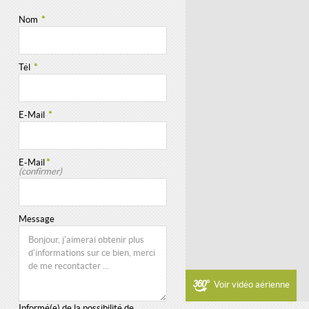
Nom
*
Tél
*
E-Mail
*
E-Mail
*
(confirmer)
Message
Voir vidéo aérienne
Informé(e) de la possibilité de