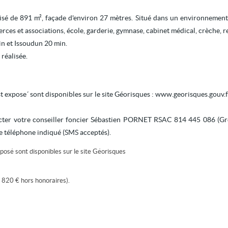
lisé de 891 m², façade d'environ 27 mètres. Situé dans un environnement
es et associations, école, garderie, gymnase, cabinet médical, crèche, res
n et Issoudun 20 min.
 réalisée.
st expose´ sont disponibles sur le site Géorisques : www.georisques.gouv.
tacter votre conseiller foncier Sébastien PORNET RSAC 814 445 086 (Gr
e téléphone indiqué (SMS acceptés).
posé sont disponibles sur le site
Géorisques
 820 € hors honoraires).